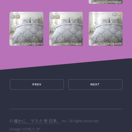
PREV
NEXT
©
確かに、マスク 布 日本。
Inc. All rights reserved.
Design:
HTML5 UP