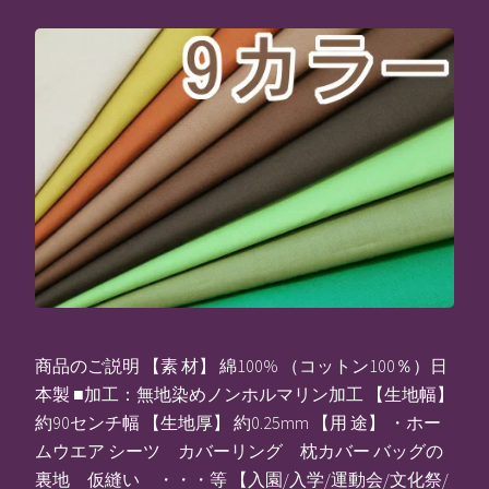
商品のご説明 【素 材】 綿100% （コットン100％）日
本製 ■加工：無地染めノンホルマリン加工 【生地幅】
約90センチ幅 【生地厚】 約0.25mm 【用 途】 ・ホー
ムウエア シーツ カバーリング 枕カバー バッグの
裏地 仮縫い ・・・等 【入園/入学/運動会/文化祭/