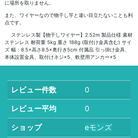
に場所を取りません。
また、ワイヤーなので物干し竿と違い目立たないことも利
点です。
ステンレス製【物干しワイヤー】2.52m 製品仕様 素材
ステンレス 耐荷重 5kg 重さ 188g (取付け金具含む) サイ
ズ 幅：8.5×高さ8.5×奥行き5cm 付属品 引っ掛け金具、
本体設置金具、取付けネジ×5、軟壁用アンカー×5
レビュー件数
0
レビュー平均
0
ショップ
eモンズ