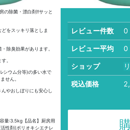
房の除菌・漂白剤!!サッと
レビュー件数
0
などをスッキリ落としま
レビュー平均
0
菌・除臭効果があります。
ます。
ショップ
ルシウム分等)の多い水で
りません。
税込価格
2
きんやおしぼりにも安心し
。
内容量:3.5kg【品名】厨房用
面活性剤(ポリオキシエチレ