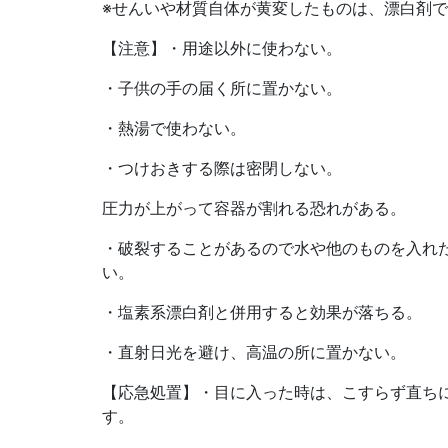
※せんいや材質自体が黄変したものは、漂白剤
【注意】・用途以外に使わない。
・子供の手の届く所に置かない。
・熱湯で使わない。
・つけおきする際は密閉しない。
圧力が上がって容器が割れる恐れがある。
・破裂することがあるので水や他のものを入れ
い。
・塩素系漂白剤と併用すると効果が落ちる。
・直射日光を避け、高温の所に置かない。
【応急処置】・目に入った時は、こすらず直ちに
す。