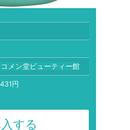
リコメン堂ビューティー館
,431円
購入する