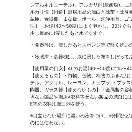
ンアルキルエーテル)、アルカリ剤(炭酸塩)、
ルカリ性【用途】厨房用品の漂白と除菌・除臭
蔵庫、食器棚、まな板、ボール、洗浄用具、ゴ
法】・お湯(40〜50度)によく溶かし、30分ぐ
少し長めに)浸したあと水ですすぐ。
・食器等は、浸したあとスポンジ等で軽く洗い
・冷蔵庫・食器棚は、液に浸した布をしぼって
【使用量の目安】4Lのお湯(40〜50度)に15〜40
【使えるもの】・白物、色物、柄物のふきん/お
テル、アクリル、レーヨン、キュプラ)・プラス
陶器、ガラス器【使えないもの】・金属製の容
きない製品や場所※衣料等せんい製品の漂白に
E等の衣料用漂白剤を使う。
※目立たない場所に濃いめ液をつけ、5分間ほど
のには使わない。