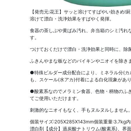
【発売元:花王】サッと溶けてすばやい効きめ!厨
溶けて漂白・洗浄効果をすばやく発揮。
食器の茶しぶや黄ばみ汚れ、弁当箱のシミ汚れ
す。
つけておくだけで漂白・洗浄効果と同時に、除
ふきんやまな板などのバイキンやニオイを除き
●特殊ビルダー成分配合により、ミネラル分(カ
も、スケール(水アカ)付着による白化現象があ
●酸素系なのでメラミン食器、色物・柄物のふ
てご使用いただけます。
刺激的なニオイもなく、手もヌルヌルしません
個装サイズ:205X285X143mm個装重量:3.7kg
漂白剤【成分】過炭酸ナトリウム(酸素系)、界