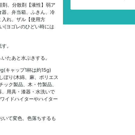
工程剤、分散剤【液性】弱ア
食器、弁当箱、ふきん、冷
ミ入れ、ザル【使用方
らい(ヨゴレのひどい時には
流す。
ふいたあと水ぶきする。
g(キャップ1杯は約15g)
しぼり(木綿、麻、ポリエス
チック製品、木・竹製品、
器、用具・漆器・水洗いで
はワイドハイターやハイター
おいて変色、色落ちするも