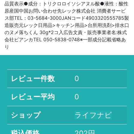
品質表示●成分：トリクロロイソシアヌル酸●液性：酸性
原産国中国お問い合わせ先レック株式会社 消費者サービ
ス部TEL：03-5684-3000JANコード4903320555785製
造販売元レック日用品>キッチン用品>台所用洗剤>排水口
のヌメ落ちくん 30g*2コ入広告文責・販売事業者名:株式
会社ビアンカTEL 050-5838-0748※一部成分記載省略あ
り
レビュー件数
0
レビュー平均
0
ショップ
ライフナビ
税込価格
202円