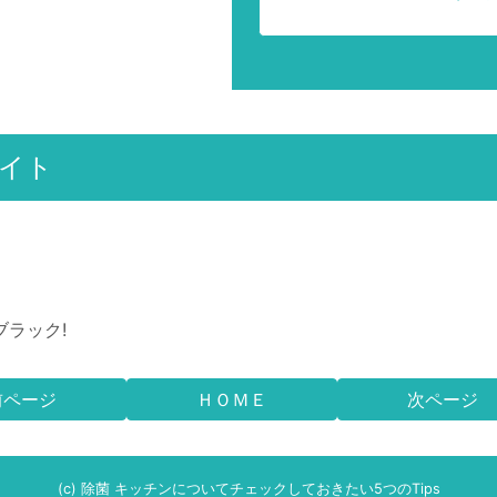
イト
さ
ブラック!
前ページ
ＨＯＭＥ
次ページ
(c) 除菌 キッチンについてチェックしておきたい5つのTips