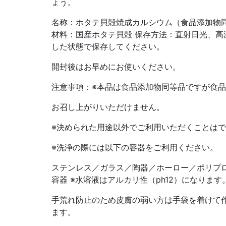
ょう。
名称：ホタテ貝殻焼成カルシウム（食品添加物同等
材料：国産ホタテ貝殻 保存方法：直射日光、高
した状態で保存してください。
開封後はお早めにお使いください。
注意事項：※本品は食品添加物同等品ですが食
お召し上がりいただけません。
※決められた用途以外でご利用いただくことは
※洗浄の際には以下の容器をご利用ください。
ステンレス／ガラス／陶器／ホーロー／ポリプ
容器 ※水溶液はアルカリ性（ph12）になります
手荒れ防止のため皮膚の弱い方は手袋を着けて
ます。