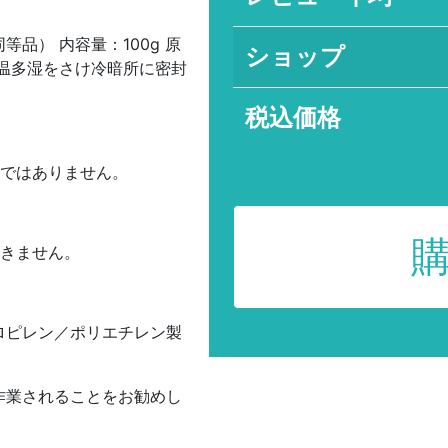
品） 内容量：100g 原
ショップ
温多湿をさけ冷暗所に密封
税込価格
品ではありません。
できません。
ロピレン／ポリエチレン製
。
作業されることをお勧めし