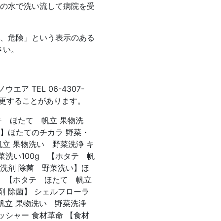
量の水で洗い流して病院を受
な、危険」という表示のある
さい。
 TEL 06-4307-
変更することがあります。
タテ ほたて 帆立 果物洗
菌】ほたてのチカラ 野菜・
帆立 果物洗い 野菜洗浄 キ
洗い100g 【ホタテ 帆
用洗剤 除菌 野菜洗い】ほ
包 【ホタテ ほたて 帆立
剤 除菌】 シェルフローラ
 帆立 果物洗い 野菜洗浄
ッシャー 食材革命 【食材