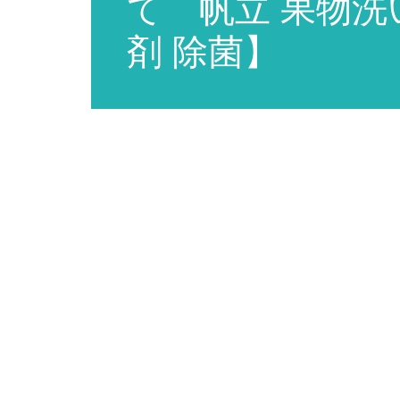
て 帆立 果物洗
剤 除菌】