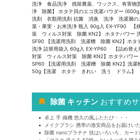
洗浄 食品洗浄 残留農薬、ワックス、有害物
浄 除菌】 ホタテ貝のエコ洗濯パウダー (600
洗剤 衣類用洗剤 抗菌 消臭 洗浄 洗濯層の
菜・果実・お米洗浄 瓶入 90g入 EX-YF90
策 ウィルス対策 除菌 KN2】 ホタテパワー 洗濯
SF90 【洗濯用洗剤 洗濯槽 除菌 KN2】ホ
洗浄 詰替用袋入 60g入 EX-YP60 【詰め
対策 ウィルス対策 除菌 KN2】ホタテパワー 洗濯
SP60 【洗濯用洗剤 洗濯槽 除菌 KN2】洗
50g【洗濯 ホタテ きれい 洗う ドラム】
除菌 キッチン
おすすめサ
卓上 手 織機 悠久の風ふたたび・・・
メイクブラシ 携帯の激安商品をお届けい
除菌 nanoプラチナ 技はいろいろ、カー