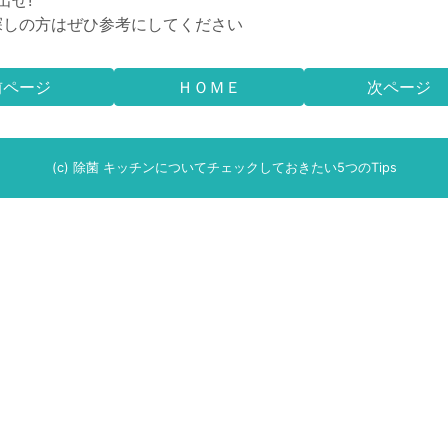
出せ!
探しの方はぜひ参考にしてください
前ページ
ＨＯＭＥ
次ページ
(c) 除菌 キッチンについてチェックしておきたい5つのTips