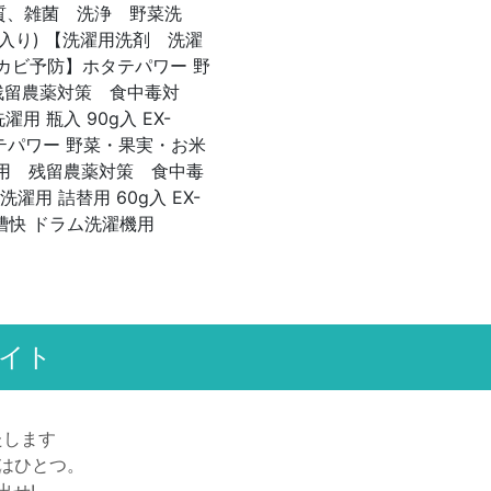
質、雑菌 洗浄 野菜洗
g入り) 【洗濯用洗剤 洗濯
カビ予防】ホタテパワー 野
 【残留農薬対策 食中毒対
用 瓶入 90g入 EX-
タテパワー 野菜・果実・お米
替え用 残留農薬対策 食中毒
用 詰替用 60g入 EX-
濯槽快 ドラム洗濯機用
イト
たします
ドはひとつ。