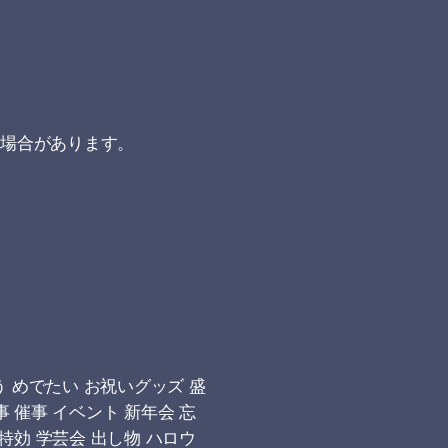
る場合があります。
 めでたい お祝いグッズ 盛
事 催事 イベント 新年会 忘
 特効 学芸会 出し物 ハロウ