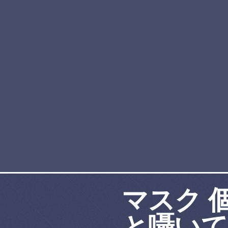
マスク 
と囁いて