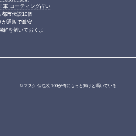
 車 コーティング占い
都市伝説10個
けが通販で激安
る誤解を解いておくよ
©
マスク 個包装 100が俺にもっと輝けと囁いている